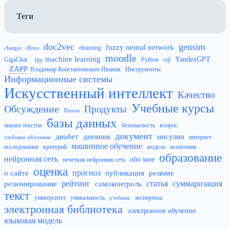
Теги
doc2vec
gensim
fuzzy neural network
elearning
chatgpt
dbms
moodle
machine learning
YandexGPT
GigaChat
Python
sql
llm
ZAPP
Владимир Константинович Иванов
Инструменты
Информационные системы
Искусственный интеллект
Качество
Учебные курсы
Обсуждение
Продукты
Питон
базы данных
анализ текстов
безопасность
вопрос
документ
диабет
дневник
инсулин
интернет
глубокое обучение
машинное обучение
исследование
критерий
модель
мошенник
образование
нейронная сеть
обо мне
нечеткая нейронная сеть
оценка
прогноз
о сайте
публикация
резюме
рейтинг
статья
суммаризация
резюмирование
самоконтроль
текст
университет
уникальность
экспертиза
учебник
электронная библиотека
электронное обучение
языковая модель