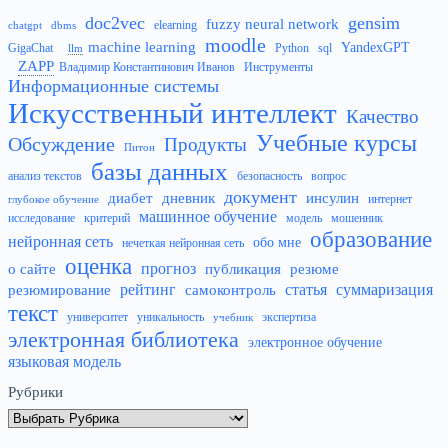
doc2vec
gensim
fuzzy neural network
elearning
chatgpt
dbms
moodle
machine learning
YandexGPT
GigaChat
Python
sql
llm
ZAPP
Владимир Константинович Иванов
Инструменты
Информационные системы
Искусственный интеллект
Качество
Учебные курсы
Обсуждение
Продукты
Питон
базы данных
анализ текстов
безопасность
вопрос
документ
диабет
дневник
инсулин
интернет
глубокое обучение
машинное обучение
исследование
критерий
модель
мошенник
образование
нейронная сеть
обо мне
нечеткая нейронная сеть
оценка
прогноз
о сайте
публикация
резюме
рейтинг
статья
суммаризация
резюмирование
самоконтроль
текст
университет
уникальность
экспертиза
учебник
электронная библиотека
электронное обучение
языковая модель
Рубрики