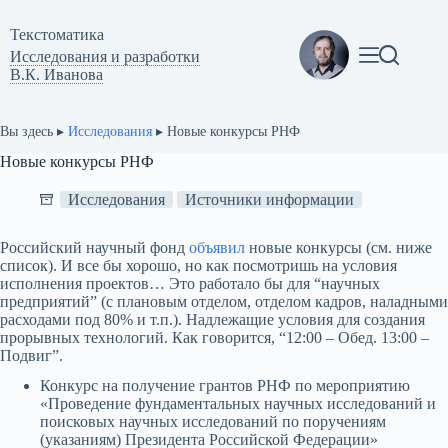
Перейти
к
Текстоматикa
сути
Исследования и разработки
В.К. Иванова
Вы здесь ▸
Исследования
▸
Новые конкурсы РНФ
Новые конкурсы РНФ
Исследования
Источники информации
Российский научный фонд
объявил
новые конкурсы (см. ниже
список). И все бы хорошо, но как посмотришь на условия
исполнения проектов… Это работало бы для “научных
предприятий” (с плановым отделом, отделом кадров, наладными
расходами под 80% и т.п.). Надлежащие условия для создания
прорывных технологий. Как говорится, “12:00 – Обед. 13:00 –
Подвиг”.
Конкурс на получение грантов РНФ по мероприятию
«Проведение фундаментальных научных исследований и
поисковых научных исследований по поручениям
(указаниям) Президента Российской Федерации»