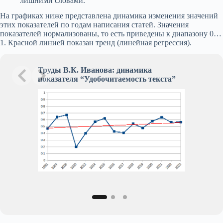
лишними словами.
На графиках ниже представлена динамика изменения значений
этих показателей по годам написания статей. Значения
показателей нормализованы, то есть приведены к диапазону 0…
1. Красной линией показан тренд (линейная регрессия).
Труды В.К. Иванова: динамика
Труды В.К
показателя “Удобочитаемость текста”
показател
текстов”