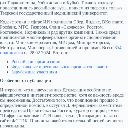
(из Таджикистана, Узбекистана и Кубы). Также к кодексу
присоединились российские вузы, причем из тверских только
Тверской государственный медицинский университет.
Кодекс этики в сфере ИИ подписали Сбер, Яндекс, ВКонтакте,
Росбанк, МТС, Газпром, Фонд «Сколково», Росатом,
Ростелеком, Норникель и ряд других компаний. Также среди
подписантов многие федеральные органы исполнительной
власти: Минэкономразвития, МИДом, Минпромторгом,
Минтрансом, Минэнерго, Росавиацией и прочими. Всего
354
подписанта
на 28.02.2024. Вот они:
Российские организации
Федеральные и региональные органы гос. власти
Зарубежные участники
Особенности публикации
Интересно, что вышеуказанная Декларация особенно не
афишируется в интернет-пространстве, хотя ее важность вроде
бы несомненна. Достаточно того, что подписание прошло с
определенной помпой, выступал Д. Чернышенко, заместитель
председателя Правительства России, куратор нацпрограммы
“Цифровая экономика”. Я нашел текст Декларации только на
сайте ФСТЭК. Причины такой относительной непубличности
неочевидны.