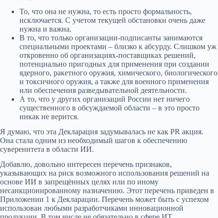
То, что она не нужна, то есть просто формальность,
исключается. С учетом текущей обстановки очень даже
нужна и важна.
В то, что только организации-подписанты занимаются
специальными проектами – близко к абсурду. Слишком уж
откровенно об организациях-поставщиках решений,
потенциально пригодных для применения при создании
ядерного, ракетного оружия, химического, биологического
и токсичного оружия, а также для военного применения
или обеспечения разведывательной деятельности.
А то, что у других организаций России нет ничего
существенного в обсуждаемой области – в это просто
никак не верится.
Я думаю, что эта Декларация задумывалась не как PR акция.
Она стала одним из необходимый шагов к обеспечению
суверенитета в области ИИ.
Добавлю, довольно интересен перечень признаков,
указывающих на риск возможного использования решений на
основе ИИ в запрещённых целях или по иному
несанкционированному назначению. Этот перечень приведен в
Приложении 1 к Декларации. Перечень может быть с успехом
использован любыми разработчиками инновационной
продукции. В том числе не обязательно в сфере ИТ.