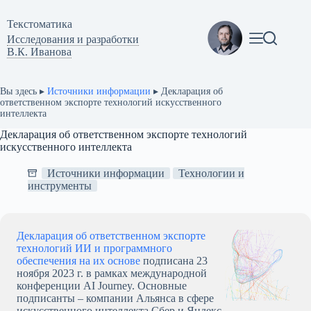
Перейти
к
Текстоматикa
сути
Исследования и разработки
В.К. Иванова
Вы здесь ▸
Источники информации
▸
Декларация об
ответственном экспорте технологий искусственного
интеллекта
Декларация об ответственном экспорте технологий
искусственного интеллекта
Источники информации
Технологии и
инструменты
Декларация об ответственном экспорте
технологий ИИ и программного
обеспечения на их основе
подписана 23
ноября 2023 г. в рамках международной
конференции AI Journey. Основные
подписанты – компании Альянса в сфере
искусственного интеллекта Сбер и Яндекс.